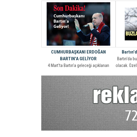
bilgilen
karşımıza Ba
başarılı bir
Kendisine 
olarak akıl
CUMHURBAŞKANI ERDOĞAN
Bartın'
BARTIN'A GELİYOR
Bartın'da b
4 Mart'ta Bartın'a geleceği açıklanan
olacak. Özel
Cumhurbaşkanı Erdoğan'ın programı
netleşti. AK Parti İl Teşkilatı tarafından
Cumhurbaşkanı Recep Tayyip Erdoğan'ın 4
Mart Pazartesi Günü Cumhuriyet
Meydanı'nda miting düzenleyeceği
açıklandı.