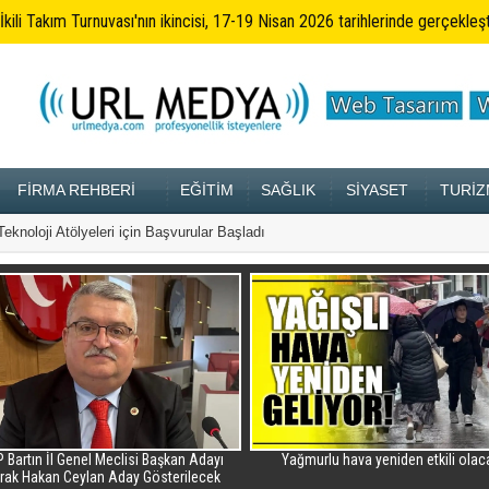
İkili Takım Turnuvası'nın ikincisi, 17-19 Nisan 2026 tarihlerinde gerçekleşt
FİRMA REHBERİ
EĞİTİM
SAĞLIK
SİYASET
TURİZ
knoloji Atölyeleri için Başvurular Başladı
2024-02-23 11:58:55
AL
 Bartın İl Genel Meclisi Başkan Adayı
Yağmurlu hava yeniden etkili olac
rak Hakan Ceylan Aday Gösterilecek