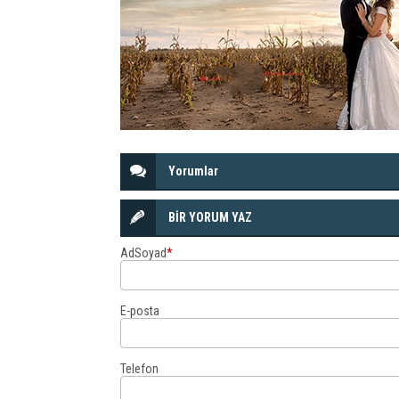
Yorumlar
BİR YORUM YAZ
AdSoyad
*
E-posta
Telefon