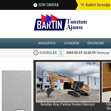
SON DAKİKA
'H. Kudret İnceoğlu 
ANASAYFA
GÜNDEM
EKONOMİ
ĞLU FABRİKA ZİYARETLERİNE DEVAM EDİYOR
DUYURULAR
2024-02-23 12:22:55
Deneyap Te
kili Takım Turnuvası'nın
Belediye Araç Parkına Yenileri Ekleniyor
CHP
san 2026 tarihlerinde
Ola