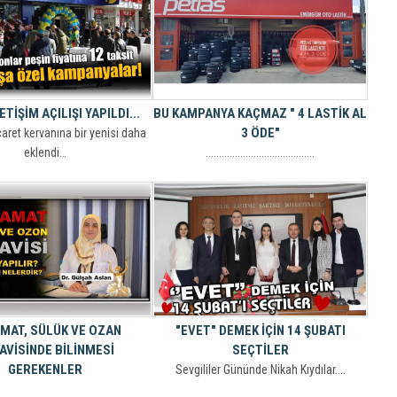
ETİŞİM AÇILIŞI YAPILDI...
BU KAMPANYA KAÇMAZ " 4 LASTİK AL
3 ÖDE"
icaret kervanına bir yenisi daha
eklendi…
.........................................
MAT, SÜLÜK VE OZAN
"EVET" DEMEK İÇİN 14 ŞUBATI
AVİSİNDE BİLİNMESİ
SEÇTİLER
GEREKENLER
Sevgililer Gününde Nikah Kıydılar....
bilene soralım ve okurlarımızı