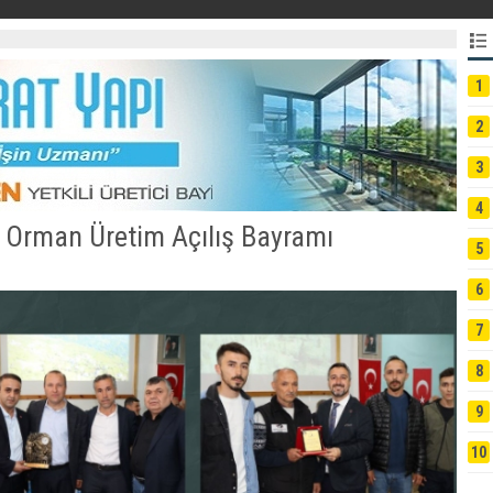
1
2
3
4
 Orman Üretim Açılış Bayramı
5
6
7
8
9
10