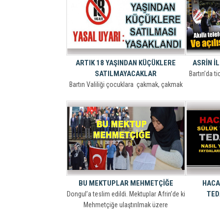
ARTIK 18 YAŞINDAN KÜÇÜKLERE
ASRİN İL
SATILMAYACAKLAR
Bartın’da t
Bartın Valiliği çocuklara çakmak, çakmak
gazı, bally, derby ve tiner gibi insan
sağlığına zararlı uçucu maddelerin
satışının yasaklanması hakkında karar aldı.
BU MEKTUPLAR MEHMETÇİĞE
HACA
TED
Dongul’a teslim edildi. Mektuplar Afrin’de ki
Mehmetçiğe ulaştırılmak üzere
postalanacak.
Konuyu bir 