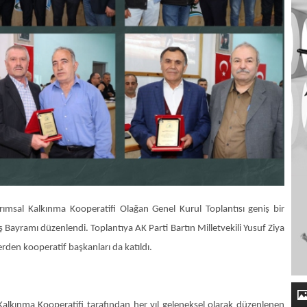
msal Kalkınma Kooperatifi Olağan Genel Kurul Toplantısı geniş bir
ş Bayramı düzenlendi. Toplantıya AK Parti Bartın Milletvekili Yusuf Ziya
lerden kooperatif başkanları da katıldı.
alkınma Kooperatifi tarafından her yıl geleneksel olarak düzenlenen