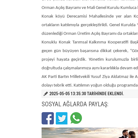
Orman Açılış Bayramı ve Mali Genel Kurulu Kumluca be
Konak köyü Derecamisi Mahallesinde yer alan Ko
ortakların katılımıyla gerçekleştirildi. Genel Kuruld
düzenlediği Orman Üretim Açılış Bayramı da ortakların
Konuklu Konak Tarımsal Kalkınma Kooperatifi Başk
geçen gün büyüyen başarısına dikkat çekerek, “Göre
projeyi hayata geçirdik. Yönetim kurulumuzla birl
doğrultuda çalışmalarımıza aynı kararlılıkla devam ede
AK Parti Bartın Milletvekili Yusuf Ziya Aldatmaz ile A
dolayı tebrik etti. Katılımın yoğun olduğu programda 
2025-05-05 13:35:30
TARIHINDE EKLENDI.
SOSYAL AĞLARDA PAYLAŞ: