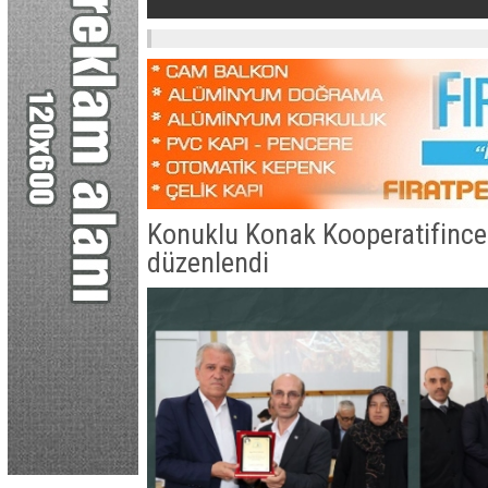
eştirilecek.
Konuklu Konak Kooperatifince
düzenlendi