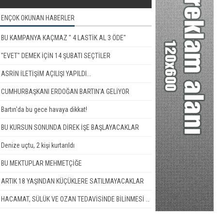
ENÇOK OKUNAN HABERLER
BU KAMPANYA KAÇMAZ " 4 LASTİK AL 3 ÖDE"
"EVET" DEMEK İÇİN 14 ŞUBATI SEÇTİLER
ASRİN İLETİŞİM AÇILIŞI YAPILDI...
CUMHURBAŞKANI ERDOĞAN BARTIN'A GELİYOR
Bartın'da bu gece havaya dikkat!
BU KURSUN SONUNDA DİREK İŞE BAŞLAYACAKLAR
Denize uçtu, 2 kişi kurtarıldı
BU MEKTUPLAR MEHMETÇİĞE
ARTIK 18 YAŞINDAN KÜÇÜKLERE SATILMAYACAKLAR
HACAMAT, SÜLÜK VE OZAN TEDAVİSİNDE BİLİNMESİ GEREKENLER