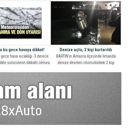
direlim dediğimiz noktada da
rtın’da bu tedavileri uygulayan
 doktor olan Gülşah Aslan çıktı.
bu tedavi yöntemleri ile ilgili
lardaki neredeyse tüm soruları
sor
da bu gece havaya dikkat!
Denize uçtu, 2 kişi kurtarıldı
u gece hava sıcaklığı -3 derece
BARTIN’ın Amasra ilçesinde limanda
likle sürücülerin dikkatli olması
denize devrilen otomobildeki 2 kişi
gerekiyor.
balıkçılar tarafından kurtarıldı.