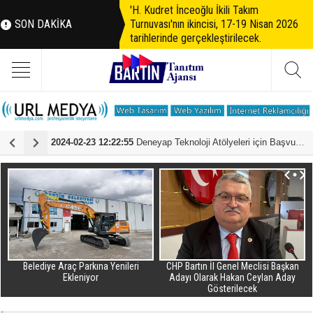
'H. Kudret İnceoğlu İkili Takım
SON DAKİKA
Turnuvası'nın ikincisi, 17-19 Nisan 2026
tarihlerinde gerçekleştirilecek.
 DEVAM EDİYOR
2024-02-23 12:22:55
Deneyap Teknoloji Atölyeleri için Başvurular Başladı
2
Belediye Araç Parkına Yenileri
CHP Bartın İl Genel Meclisi Başkan
Ekleniyor
Adayı Olarak Hakan Ceylan Aday
Gösterilecek